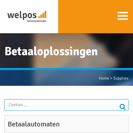
Betaaloplossingen
Home
>
Supplies
Betaalautomaten